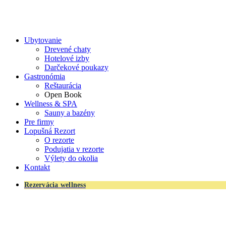
Ubytovanie
Drevené chaty
Hotelové izby
Darčekové poukazy
Gastronómia
Reštaurácia
Open Book
Wellness & SPA
Sauny a bazény
Pre firmy
Lopušná Rezort
O rezorte
Podujatia v rezorte
Výlety do okolia
Kontakt
Rezervácia wellness